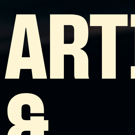
ART
&