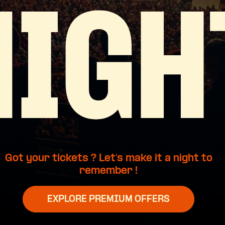
NIGH
Got your tickets ? Let's make it a night to
remember !
EXPLORE PREMIUM OFFERS