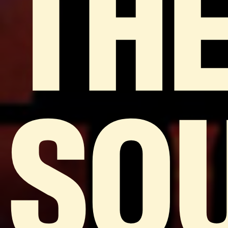
TH
SO