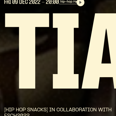
FRI 09 DEC
2022
- 20:00
hip-hop/rap
TI
[HIP HOP SNACKS] IN COLLABORATION WITH