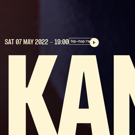
SAT 07 MAY
2022
- 19:00
hip-hop/rap
KA