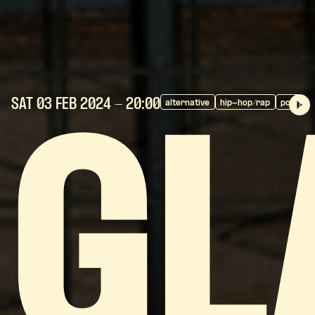
SAT 03 FEB
2024
- 20:00
alternative
hip-hop/rap
pop
GL