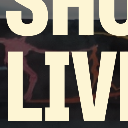
SH
LIV