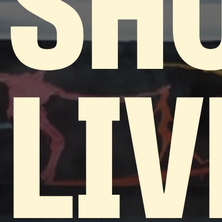
SH
LIV