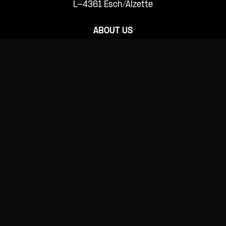
L-4361 Esch/Alzette
ABOUT US
PRESS
HELP & SUPPORT
CGV
HOUSE RULES
PRIVACY POLICY
COOKIE POLICY
COOKIE DECLARATION
SUBSCRIBE TO
OUR NEWSLETTER
FOLLOW US