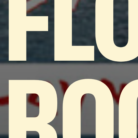
FL
RO