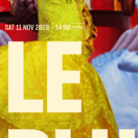
SAT 11 NOV
2023
- 14:00
family
LE