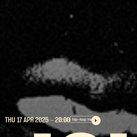
THU 17 APR
2025
- 20:00
hip-hop/rap