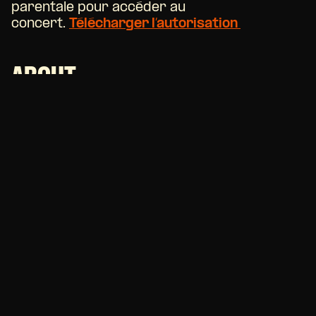
parentale pour accéder au
concert.
Télécharger l’autorisation
ABOUT
Inclassable et empreint de liberté, voilà les
termes qui définissent Jok’Air et sa longue
carrière de rappeur. Surnommé le rappeur
français le plus américain, Jok’Air sait
entretenir l’engouement du public avec une
véracité naturelle, des textes sincères qui
résonnent comme un témoignage authentique
de sa vie.