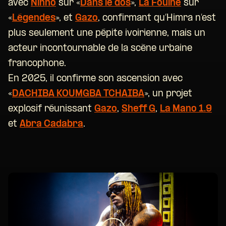
avec
Ninho
sur «
Dans le dos
»,
La Fouine
sur
«
Légendes
», et
Gazo
, confirmant qu’Himra n’est
plus seulement une pépite ivoirienne, mais un
acteur incontournable de la scène urbaine
francophone.
En 2025, il confirme son ascension avec
«
DACHIBA KOUMGBA TCHAIBA
», un projet
explosif réunissant
Gazo
,
Sheff G
,
La Mano 1.9
et
Abra Cadabra
.