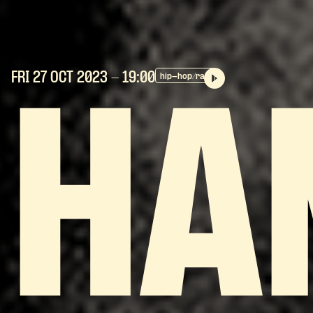
FRI 27 OCT
2023
- 19:00
hip-hop/rap
HA