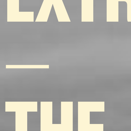
EXT
–