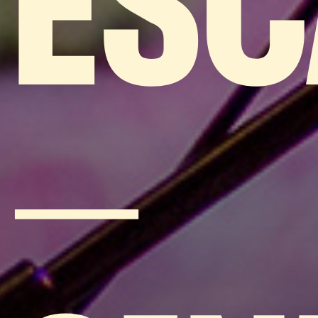
ESC
–