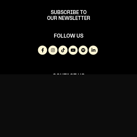
SUBSCRIBE TO
OUR NEWSLETTER
FOLLOW US
CONTACT US
(+352) 24 555-1
(+352) 24 555-555 (ticketing)
info@rockhal.lu
tickets@rockhal.lu
(ticketing)