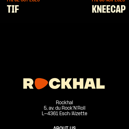
FRI 02 OCT
2026
FRI 06 NOV
2026
TIF
KNEECAP
Rockhal
5, av. du Rock'N'Roll
L-4361 Esch/Alzette
ABOUT US