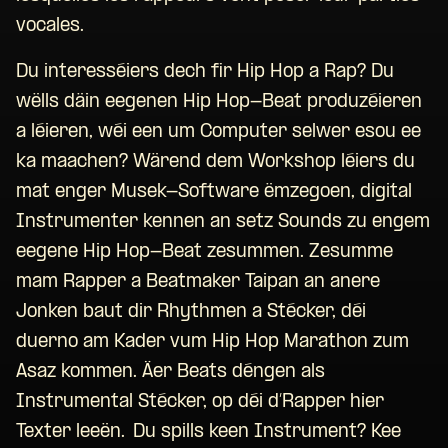
vocales.
Du interesséiers dech fir Hip Hop a Rap? Du
wëlls däin eegenen Hip Hop-Beat produzéieren
a léieren, wéi een um Computer selwer esou ee
ka maachen? Wärend dem Workshop léiers du
mat enger Musek-Software ëmzegoen, digital
Instrumenter kennen an setz Sounds zu engem
eegene Hip Hop-Beat zesummen. Zesumme
mam Rapper a Beatmaker Taipan an anere
Jonken baut dir Rhythmen a Stécker, déi
duerno am Kader vum Hip Hop Marathon zum
Asaz kommen. Äer Beats déngen als
Instrumental Stécker, op déi d’Rapper hier
Texter leeën. Du spills keen Instrument? Kee